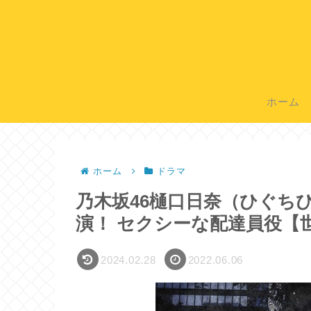
ホーム
ホーム
ドラマ
乃木坂46樋口日奈（ひぐち
演！ セクシーな配達員役【
2024.02.28
2022.06.06