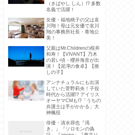
（きばやし しん）!? 多数
名義で活躍！
女優・福地桃子の父は哀
川翔！母は元女優で哀川
翔の事務所社長・青地公
美！
父親はMr.Childrenの桜井
和寿！【VIVANT】乃木
の若い頃・櫻井海音が出
演！【泥濘の食卓】【推
しの子】
アンナチュラルにも出演
していた菅野莉央！子役
時代から活躍!? アイリス
オーヤマCMも!?「うちの
弁護士は手がかかる」大
神楓役
俳優・清水尋也『渇
き。』『ソロモンの偽
証』『anone』『東京リ