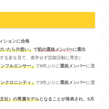
ディションに合格
気づいたら片想い」
で
初の選抜メンバー
に選出
する姿を見て、進学せず芸能活動に専念）
「インフルエンサー」
で9作ぶりに
選抜メンバー
に選
「シンクロニシティ」
で3作ぶりに
選抜メンバー
に選
光文社）の専属モデル
となることが発表され、5月