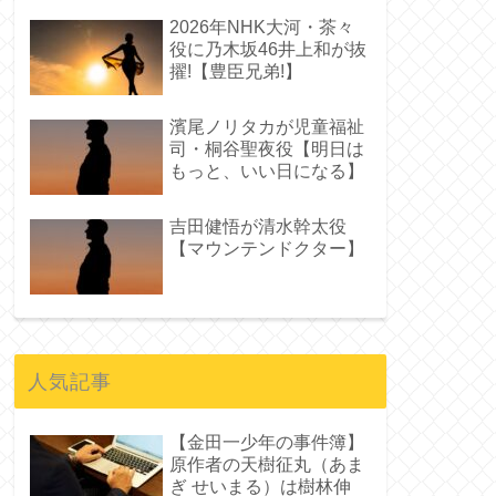
2026年NHK大河・茶々
役に乃木坂46井上和が抜
擢!【豊臣兄弟!】
濱尾ノリタカが児童福祉
司・桐谷聖夜役【明日は
もっと、いい日になる】
吉田健悟が清水幹太役
【マウンテンドクター】
人気記事
【金田一少年の事件簿】
原作者の天樹征丸（あま
ぎ せいまる）は樹林伸