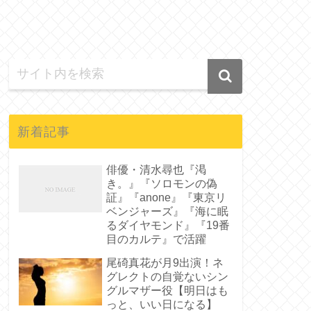
新着記事
俳優・清水尋也『渇
き。』『ソロモンの偽
証』『anone』『東京リ
ベンジャーズ』『海に眠
るダイヤモンド』『19番
目のカルテ』で活躍
尾碕真花が月9出演！ネ
グレクトの自覚ないシン
グルマザー役【明日はも
っと、いい日になる】