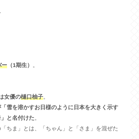
身
バー
（1期生）
。
は女優の
樋口柚子
。
が「雪を溶かすお日様のように日本を大きく示す
奈」と名付けた
。
の「ちま」とは、「ちゃん」と「さま」を混ぜた