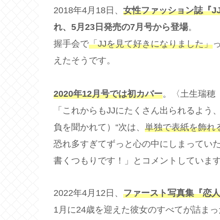
2018年4月18日、
女性ファッション誌『J
れ、5月23日発売の7月号から登場
。
握手会で
「JJを見て好きになりました」
えたそうです。
2020年12月号では初カバー
。〈土生瑞穂
「これからもJJにたくさん出られるよう
負を聞かれて）“次は、
単独で表紙を飾れ
恐れ多すぎてずっと心の中にしまっていた
書くつもりです！」とコメントしていま
2022年4月12日、
ファースト写真集『恋
1月に24歳を迎えた彼女のすべてが詰ま