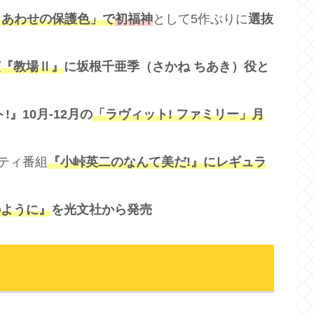
「しあわせの保護色」で
初福神
として5作ぶりに
選抜
演『教場Ⅱ』
に坂根千亜季（さかね ちあき）役と
!』10月-12月の
「ラヴィット! ファミリー」月
エティ番組
『小峠英二のなんて美だ!』にレギュラ
のように』
を光文社から発売