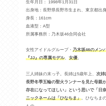
生年月日： 1998年1月31日
出身地：長野県長野市生まれ、東京都出
身長：161cm
血液型：A型
所属事務所：乃木坂46合同会社
女性アイドルグループ・
乃木坂46のメン
『JJ』の専属モデル
、
女優
。
三人姉妹の末っ子。長姉は5歳年上、
次姉
長野冬季五輪の聖火ランナーを見た母親
存在になってほしい」という思いで「日
ニックネームは「ひなちま」
。ひなちま
もの。