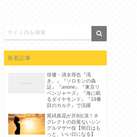
新着記事
俳優・清水尋也『渇
き。』『ソロモンの偽
証』『anone』『東京リ
ベンジャーズ』『海に眠
るダイヤモンド』『19番
目のカルテ』で活躍
尾碕真花が月9出演！ネ
グレクトの自覚ないシン
グルマザー役【明日はも
っと、いい日になる】