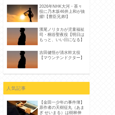
2026年NHK大河・茶々
役に乃木坂46井上和が抜
擢!【豊臣兄弟!】
濱尾ノリタカが児童福祉
司・桐谷聖夜役【明日は
もっと、いい日になる】
吉田健悟が清水幹太役
【マウンテンドクター】
人気記事
【金田一少年の事件簿】
原作者の天樹征丸（あま
ぎ せいまる）は樹林伸