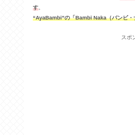
す
。
“AyaBambi”の「Bambi Naka（バン
スポ