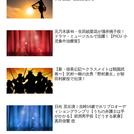
元乃木坂46・生田絵梨花が涌井桃子役！
ドラマ・ミュージカルで活躍！【PICU 小
児集中治療室】
【新・信長公記〜クラスメイトは戦国武
将〜】沢村一樹の次男「野村康太」が前
田利家役で出演！
日向 亘出演！当時14歳でホリプロオーデ
ィショングランプリ【うちの弁護士は手
がかかる】岩渕亮平役【どうする家康】
真田信繁 役