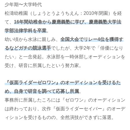
少年期〜大学時代
松濤幼稚園（しょうとうようちえん：2010年閉園）を経
て、
16年間幼稚舎から慶應義塾に学び、慶應義塾大学法
学部法律学科を卒業
。
幼い頃から水泳に親しみ、
全国大会でリレー4位を獲得す
るなどガチの競泳選手
でしたが、大学2年で「俳優になり
たい」と一念発起。水泳部を一時休部しオーディションを
受け、研音に所属したという努力家。
『仮面ライダーゼロワン』のオーディションを受けるた
め、自身で研音を調べて応募し所属
。
事務所に所属したころには『ゼロワン』のオーディション
は終わっており、次作『仮面ライダーセイバー』のオーデ
ィションを受けるものの、全然演技ができずに落選。