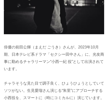
俳優の前田公輝（まえだ ごうき）さんが、2023年10月
期、日本テレビ系ドラマ「セクシー田中さん」に、光友商
事に勤めるチャラリーマン“小西一紀 役”として出演されて
います。
チャラそうな見た目で調子良く、ひょうひょうとしていて
ソツがない。生見愛瑠さん演じる“朱里”にアプローチする
小西役を、スマートに（時にコミカルに）演じています。