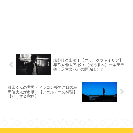
塩野瑛久出演！【ブラックファミリア】
早乙女倫太郎 役！【光る君へ】一条天皇
役！足立梨花との関係は！？
町田くんの世界・ドラゴン桜で注目の細
田佳央太が出演！【フェルマーの料理】
【どうする家康】