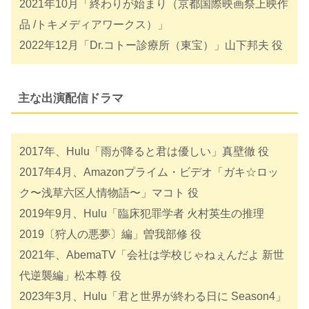
2021年10月「終わりが始まり（京都国際映画祭上映作
品 /トキメディアワークス）」
2022年12月「Dr.コトー診療所（東宝）」山下邦夫 役
主な出演配信ドラマ
2017年、Hulu「雨が降ると君は優しい」真壁徹 役
2017年4月、Amazonプライム・ビデオ「ガキ☆ロッ
ク〜浅草六区人情物語〜」マコト 役
2019年9月、Hulu「臨床犯罪学者 火村英生の推理
2019〔狩人の悪夢〕編」曽我部修 役
2021年、AbemaTV「会社は学校じゃねぇんだよ 新世
代逆襲編」松本尊 役
2023年3月、Hulu「君と世界が終わる日に Season4」