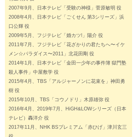
2007年9月、日本テレビ「受験の神様」菅原敏明 役
2008年4月、日本テレビ「ごくせん 第3シリーズ」浜
口公輝 役
2009年5月、フジテレビ「婚カツ!」陽介 役
2011年7月、フジテレビ「花ざかりの君たちへ〜イケ
メン☆パラダイス〜2011」北花田剛 役
2014年1月、日本テレビ「金田一少年の事件簿 獄門塾
殺人事件」中屋敷学 役
2015年4月、TBS「アルジャーノンに花束を」神田勇
樹 役
2015年10月、TBS「コウノドリ」木原雄弥 役
2016年4月、2019年7月、HiGH&LOWシリーズ（日本
テレビ）轟洋介 役
2017年11月、NHK BSプレミアム「赤ひげ」津川玄三
役