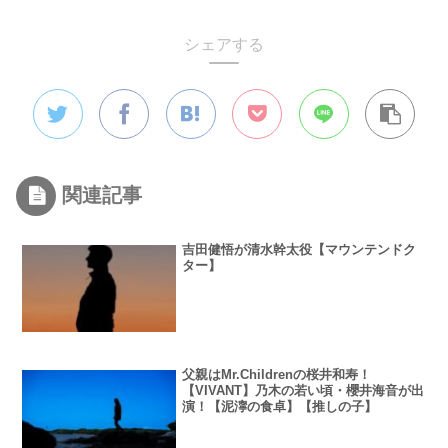
シェアする
関連記事
吉田健悟が清水幹太役【マウンテンドク
ター】
父親はMr.Childrenの桜井和寿！
【VIVANT】乃木の若い頃・櫻井海音が出
演！【泥濘の食卓】【推しの子】