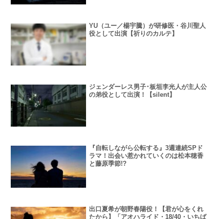
YU（ユー／楊宇騰）が研修医・谷川聖人
役として出演【祈りのカルテ】
ジェンダーレス男子･板垣李光人が主人公
の弟役として出演！【silent】
『自転しながら公転する』3週連続SPド
ラマ！出会い惹かれていくのは松本穂香
と藤原季節!?
出口夏希が朝野春陽役！【君が心をくれ
たから】「アオハライド・18/40・いちば