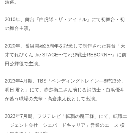
活躍。
2010年、舞台『白虎隊・ザ・アイドル』にて初舞台・初
の舞台主演。
2020年、番組開始25周年を記念して制作された舞台『天
才てれびくん the STAGE〜てれび戦士REBORN〜』に前
田公輝役で主演。
2023年4月期、TBS「ペンディングトレイン―8時23分、
明日 君と」にて、赤楚衛二さん演じる消防士・白浜優斗
が慕う職場の先輩・高倉康太役として出演。
2023年7月期、フジテレビ「転職の魔王様」にて、転職エ
ージェント会社「シェパードキャリア」営業のエース 横