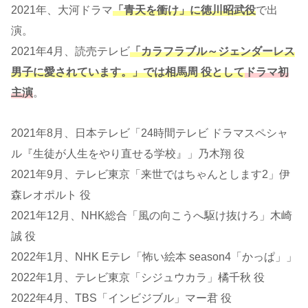
2021年、大河ドラマ
「青天を衝け」に徳川昭武役
で出
演。
2021年4月、読売テレビ
「カラフラブル～ジェンダーレス
男子に愛されています。」では相馬周 役として
ドラマ初
主演
。
2021年8月、日本テレビ「24時間テレビ ドラマスペシャ
ル『生徒が人生をやり直せる学校』」乃木翔 役
2021年9月、テレビ東京「来世ではちゃんとします2」伊
森レオポルト 役
2021年12月、NHK総合「風の向こうへ駆け抜けろ」木崎
誠 役
2022年1月、NHK Eテレ「怖い絵本 season4「かっぱ」」
2022年1月、テレビ東京「シジュウカラ」橘千秋 役
2022年4月、TBS「インビジブル」マー君 役