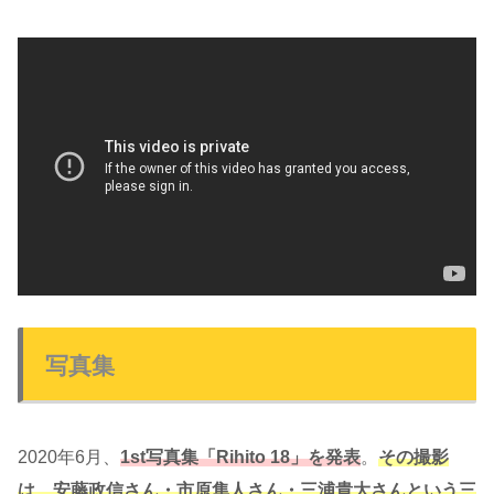
写真集
2020年6月、
1st写真集「Rihito 18」を発表
。
その撮影
は、安藤政信さん・市原隼人さん・三浦貴大さんという三