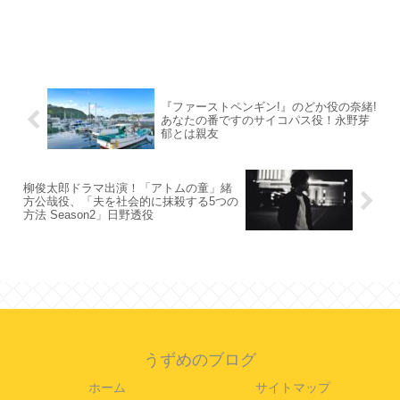
『ファーストペンギン!』のどか役の奈緒!
あなたの番ですのサイコパス役！永野芽
郁とは親友
柳俊太郎ドラマ出演！「アトムの童」緒
方公哉役、「夫を社会的に抹殺する5つの
方法 Season2」日野透役
うずめのブログ
ホーム
サイトマップ