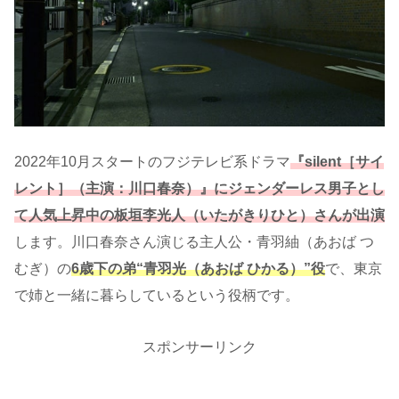
2022年10月スタートのフジテレビ系ドラマ
『silent［サイ
レント］（主演：川口春奈）』にジェンダーレス男子とし
て人気上昇中の板垣李光人（いたがきりひと）さんが出演
します。川口春奈さん演じる主人公・青羽紬（あおば つ
むぎ）の
6歳下の弟“青羽光（あおば ひかる）”役
で、東京
で姉と一緒に暮らしているという役柄です。
スポンサーリンク