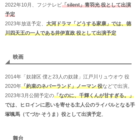
2022年10月、フジテレビ
「silent」青羽光 役として出演
予定
2023年放送予定、
大河ドラマ「どうする家康」では、徳
川四天王の一人である井伊直政 役として出演予定
映画
2014年「奴隷区 僕と23人の奴隷」江戸川リュウオウ 役
2020年
「約束のネバーランド」ノーマン 役
などで出演。
2023年3月公開予定の
「なのに、千輝くんが甘すぎる。」
では、ヒロインに思いを寄せる主人公のライバルとなる手
塚颯馬（てづか そうま）役として出演予定
。
舞台