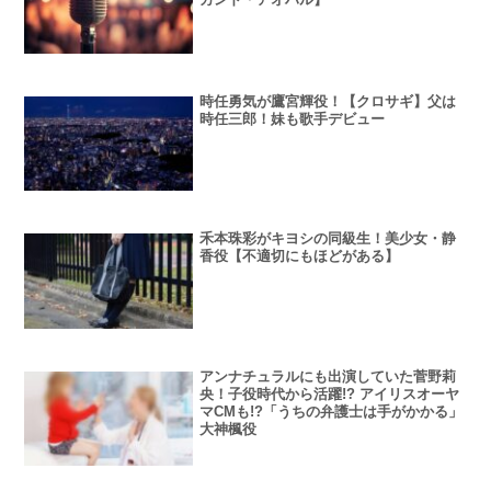
時任勇気が鷹宮輝役！【クロサギ】父は
時任三郎！妹も歌手デビュー
禾本珠彩がキヨシの同級生！美少女・静
香役【不適切にもほどがある】
アンナチュラルにも出演していた菅野莉
央！子役時代から活躍!? アイリスオーヤ
マCMも!?「うちの弁護士は手がかかる」
大神楓役