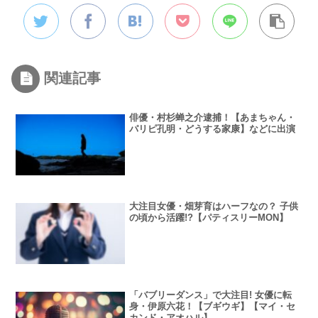
関連記事
俳優・村杉蝉之介逮捕！【あまちゃん・
パリピ孔明・どうする家康】などに出演
大注目女優・畑芽育はハーフなの？ 子供
の頃から活躍!?【パティスリーMON】
「バブリーダンス」で大注目! 女優に転
身・伊原六花！【ブギウギ】【マイ・セ
カンド・アオハル】