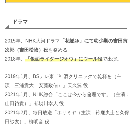
ドラマ
2015年、NHK大河ドラマ
「花燃ゆ」にて幼少期の吉田寅
次郎（吉田松陰）役
を務める。
2018年、
「仮面ライダージオウ」にウール役
で出演。
2019年1月、BSテレ東「神酒クリニックで乾杯を（主
演：三浦貴大、安藤政信）」天久翼 役
2021年1月、NHK総合「ここは今から倫理です。（主演：
山田裕貴）」都幾川幸人 役
2021年2月、毎日放送「ホリミヤ（主演：鈴鹿央士と久保
田紗友）」柳明音 役