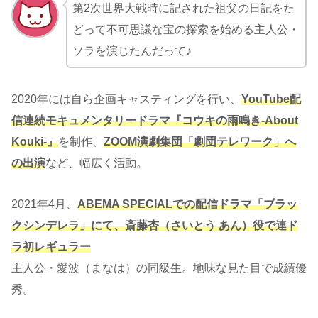
第2次世界大戦時に記された祖父の日記をた
どって不可思議な宝の探索を始める主人公・
ソラを演じたんだって♪
2020年には自ら企画キャスティングを行い、
YouTube配
信連続モキュメンタリードラマ『コウキの雨鳴き-About
Kouki-』
を制作、
ZOOM演劇集団「劇団テレワーク」へ
の出演
など、幅広く活動。
2021年4月、
ABEMA SPECIALでの配信ドラマ「ブラッ
クシンデレラ」にて、斎藤杏（さいとう あん）役で連ド
ラ初レギュラー
主人公・愛波（まなは）の同級生。地味な見た目で成績優
秀。