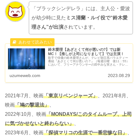
「ブラックシンデレラ」には、主人公・愛波
が幼少時に見た
ミス清蘭・ルイ役で“鈴木愛
理さん”が出演
されています。
鈴木愛理【あざとくて何が悪いの?】では新
MC！【推しが上司になりまして】では主演！
歌手で俳優の鈴木愛理さんが、テレビ朝日系バラエティー
番組『あざとくて何が悪いの？』（毎週日曜 後11：55）
において、フリーアナウンサーの田中みな実さん・テレビ
朝日の弘中綾香アナに代わって10月から新MCを務めるこ
とが発表されました。また...
uzumeweb.com
2023.08.29
2021年7月、映画
「東京リベンジャーズ」
、2021年8月、
映画
「鳩の撃退法」
、
2022年10月、映画
「MONDAYS/このタイムループ、上司
に気づかせないと終わらない」
、
2023年6月、映画
「探偵マリコの生涯で一番悲惨な日」
、