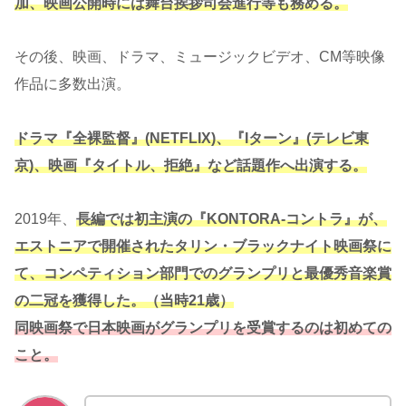
加、映画公開時には舞台挨拶司会進行等も務める。
その後、映画、ドラマ、ミュージックビデオ、CM等映像
作品に多数出演。
ドラマ『全裸監督』(NETFLIX)、『Iターン』(テレビ東
京)、映画『タイトル、拒絶』など話題作へ出演する。
2019年、
長編では初主演の『KONTORA-コントラ』が、
エストニアで開催されたタリン・ブラックナイト映画祭に
て、コンペティション部門でのグランプリと最優秀音楽賞
の二冠を獲得した。（当時21歳）
同映画祭で日本映画がグランプリを受賞するのは初めての
こと。