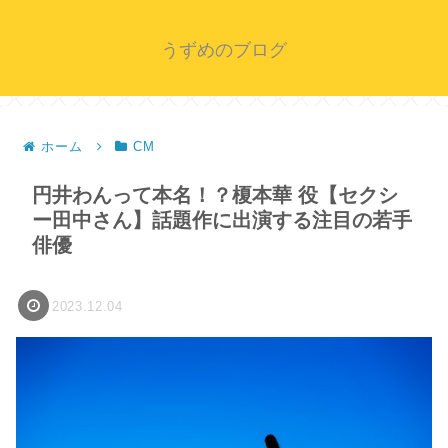
うずめのブログ
ホーム
CM
円井わんって本名！？榎本華 役【セクシ
ー田中さん】話題作に出演する注目の若手
俳優
2023.12.04