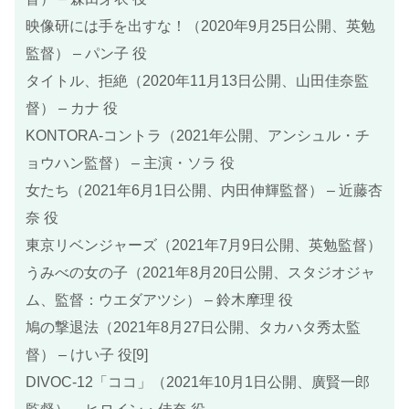
映像研には手を出すな！（2020年9月25日公開、英勉
監督） – パン子 役
タイトル、拒絶（2020年11月13日公開、山田佳奈監
督） – カナ 役
KONTORA-コントラ（2021年公開、アンシュル・チ
ョウハン監督） – 主演・ソラ 役
女たち（2021年6月1日公開、内田伸輝監督） – 近藤杏
奈 役
東京リベンジャーズ（2021年7月9日公開、英勉監督）
うみべの女の子（2021年8月20日公開、スタジオジャ
ム、監督：ウエダアツシ） – 鈴木摩理 役
鳩の撃退法（2021年8月27日公開、タカハタ秀太監
督） – けい子 役[9]
DIVOC-12「ココ」（2021年10月1日公開、廣賢一郎