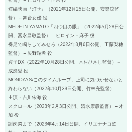
監督） – ヒロイン・佳奈 役
短編映画『灯せ』（2021年12月25日公開、安楽涼監
督） – 舞台女優 役
MEDE IN YAMATO「四つ目の眼」（2022年5月28日公
開、冨永昌敬監督） – ヒロイン・麻子 役
裸足で鳴らしてみせろ（2022年8月6日公開、工藤梨穂
監督） – 矢野瑞希 役
貞子DX（2022年10月28日公開、木村ひさし監督） –
成瀬愛 役
MONDAYS/このタイムループ、上司に気づかせないと
終わらない（2022年10月28日公開、竹林亮監督） –
主演・吉川朱海 役
スクロール（2023年2月3日公開、清水康彦監督） – 才
加 役
謝肉祭まで（2023年4月14日公開、イリエナナコ監