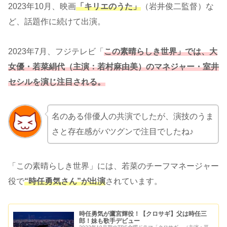
2023年10月、映画
「キリエのうた」
（岩井俊二監督）な
ど、話題作に続けて出演。
2023年7月、フジテレビ「
この素晴らしき世界」では、大
女優・若菜絹代（主演：若村麻由美）のマネジャー・室井
セシルを演じ注目される。
名のある俳優人の共演でしたが、演技のうま
さと存在感がバツグンで注目でしたね♪
「この素晴らしき世界」には、若菜のチーフマネージャー
役で
“時任勇気さん”が出演
されています。
時任勇気が鷹宮輝役！【クロサギ】父は時任三
郎！妹も歌手デビュー