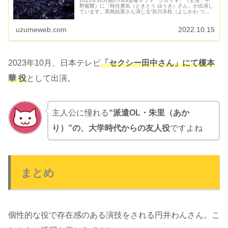
2022年10月期のTBS金曜ドラマ「クロサギ」（主演：平
野紫耀）に「時任勇気（ときとう ゆうき）さん」が出演し
ています。黒島結菜さん演じる“吉川氷柱（よしかわ つら
ら）”の通う政和大学法学部のエリート助教“鷹宮輝（たか
みや ひかる）”を...
uzumeweb.com
2022.10.15
2023年10月、日本テレビ
「セクシー田中さん」にて榎本
華 役
として出演。
主人公に憧れる
“派遣OL・朱里（あか
り）”の、大学時代からの友人役
ですよね
まとめ
個性的な役で存在感のある演技をされる円井わんさん。こ