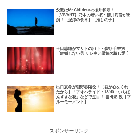
父親はMr.Childrenの桜井和寿！
【VIVANT】乃木の若い頃・櫻井海音が出
演！【泥濘の食卓】【推しの子】
玉田志織がマサトの部下・森野千里役!
【離婚しない男-サレ夫と悪嫁の騙し愛-】
出口夏希が朝野春陽役！【君が心をくれ
たから】「アオハライド・18/40・いちば
んすきな花」などで注目！ 雲田彩 役【ブ
ルーモーメント】
スポンサーリンク