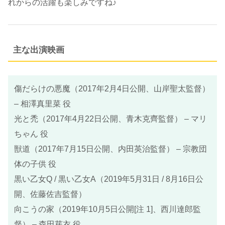
れからの活躍も楽しみですね♪
主な出演映画
傷だらけの悪魔（2017年2月4日公開、山岸聖太監督）
– 相澤真里菜 役
光と禿（2017年4月22日公開、青木克齊監督） – マリ
ちゃん 役
獣道（2017年7月15日公開、内田英治監督） – 宗教団
体の子供 役
黒い乙女Q / 黒い乙女A（2019年5月31日 / 8月16日公
開、佐藤佐吉監督）
向こうの家（2019年10月5日公開[注 1]、西川達郎監
督） – 森田芽衣 役