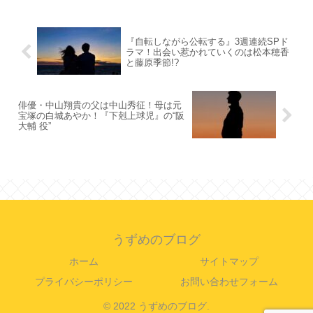
『自転しながら公転する』3週連続SPド
ラマ！出会い惹かれていくのは松本穂香
と藤原季節!?
俳優・中山翔貴の父は中山秀征！母は元
宝塚の白城あやか！『下剋上球児』の“阪
大輔 役”
うずめのブログ
ホーム
サイトマップ
プライバシーポリシー
お問い合わせフォーム
© 2022 うずめのブログ.